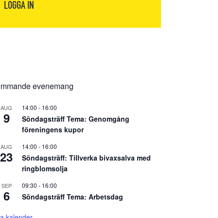
LOGGA IN
mmande evenemang
14:00
-
16:00
AUG
9
Söndagsträff Tema: Genomgång
föreningens kupor
14:00
-
16:00
AUG
23
Söndagsträff: Tillverka bivaxsalva med
ringblomsolja
09:30
-
16:00
SEP
6
Söndagsträff Tema: Arbetsdag
sa kalender